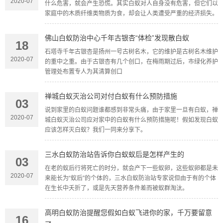
2020-07
什么危害，就会产生恐慌。其实白蚁对人自身没有危害，但它们以
家庭中的木质纤维类物质为食，却会让人类遭受严重的经济损失。
佛山白蚁防治中心千年古银杏“体检”发现散白蚁
18
石塔寺千年古银杏是扬州一号古树名木，它的维护是古树名木维护
2020-07
的重中之重。由于古银杏有几个创口，在梅雨期过后，市绿化养护
管理处布置专人为其清算创口
禅城白蚁灭治公司对付白蚁有什么预防措施
03
说到家里的白蚁问题谁都感到非常头痛，由于家里一旦有白蚁，禅
2020-07
城白蚁灭治公司应对家中的白蚁有什么预防措施呢！假如发现白蚁
应该怎样灭白蚁？我们一同来分享下。
三水白蚁防治站告诉你白蚁蚁后是怎样产生的
03
在老的蚁后行将死亡的时分，就会产下一些蚁卵，这些蚁卵都是未
2020-07
来能长为“蚁后”的个体的，三水白蚁防治站专家说但由于有的个体
在生长中夭折了，或是先天营养条件差而被蚁群淘汰。
高明白蚁防治提醒您假如白蚁飞进你的家，千万要留意
16