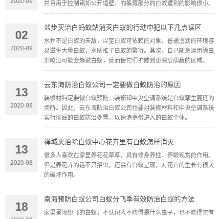
2020-09
并且用于控制诸如公开墙壁、的躲藏部分的白蚁遭到的影响很小。
盐步灭治白蚂蚁站消灭白蚁的行动中犯以下几点误区
02
水并不是白蚁的天敌，以至白蚁可依赖的对象，普通湿润的环境容
2020-09
易滋生大量白蚁，水助推了白蚁的繁衍。其次，自己随意运用除虫
剂喷洒可能会趋避白蚁，反而使它们扩散到更深层荫蔽的区域。
云东海防治白蚁公司一定要做白蚁防治的原因
13
装修材料定要做白蚁预防。装修和中央空调系统是白蚁孳生蔓延的
2020-08
场所。因此，云东海防治白蚁公司也要对装修材料和中央空调系统
实行彻底的白蚁防治处置，以速清携带进入的白蚁个体。
禅城灭治除白蚁中心花卉里有白蚁怎样消灭
13
很多人喜欢在家里养花花草草，具有修身养性、养眼观赏的作用。
2020-08
但是养花卉的话不只招虫，还会有白蚁呈现，对花卉的生长有很大
的破坏作用。
南海预防白蚁公司白蚁分飞季有效防治白蚁的方法
18
家里呈现纷飞的白蚁，不认识人不晓得是什么虫子，也不晓得它有