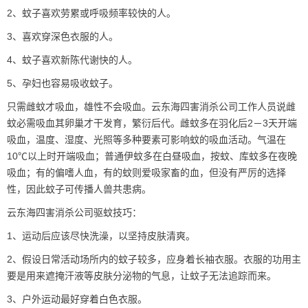
2、蚊子喜欢劳累或呼吸频率较快的人。
3、喜欢穿深色衣服的人。
4、蚊子喜欢新陈代谢快的人。
5、孕妇也容易吸收蚊子。
只需雌蚊才吸血，雄性不会吸血。云东海四害消杀公司工作人员说雌
蚊必需吸血其卵巢才干发育，繁衍后代。雌蚊多在羽化后2－3天开端
吸血，温度、湿度、光照等多种要素可影响蚊的吸血活动。气温在
10℃以上时开端吸血；普通伊蚊多在白昼吸血，按蚊、库蚊多在夜晚
吸血；有的偏嗜人血，有的蚊则爱吸家畜的血，但没有严厉的选择
性，因此
蚊子
可传播人兽共患病。
云东海四害消杀公司
驱蚊
技巧：
1、运动后应该尽快洗澡，以坚持皮肤清爽。
2、假设日常活动场所内的蚊子较多，应身着长袖衣服。衣服的功用主
要是用来遮掩汗液等皮肤分泌物的气息，让蚊子无法追踪而来。
3、户外运动最好穿着白色衣服。